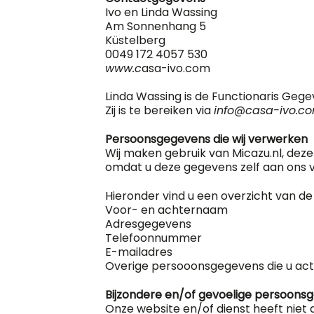
Ivo en Linda Wassing
Am Sonnenhang 5
Küstelberg
0049 172 4057 530
www.c
asa-ivo.com
Linda Wassing is de Functionaris Geg
Zij is te bereiken via
info@casa-ivo.c
Persoonsgegevens die wij verwerken
Wij maken gebruik van Micazu.nl, de
omdat u deze gegevens zelf aan ons v
Hieronder vind u een overzicht van d
Voor- en achternaam
Adresgegevens
Telefoonnummer
E-mailadres
Overige persooonsgegevens die u actie
Bijzondere en/of gevoelige persoonsg
Onze website en/of dienst heeft niet d