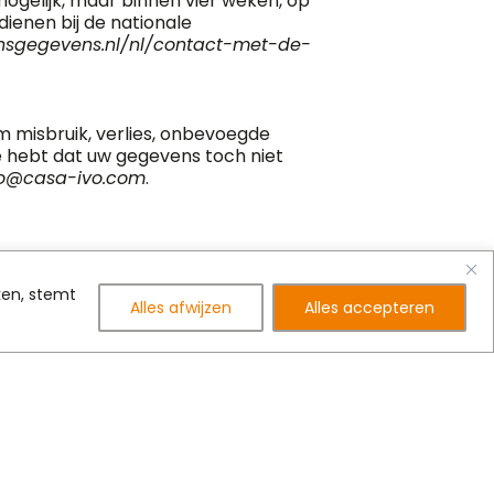
ogelijk, maar binnen vier weken, op
dienen bij de nationale
onsgegevens.nl/nl/contact-met-de-
misbruik, verlies, onbevoegde
e hebt dat uw gegevens toch niet
fo@casa-ivo.com
.
ken, stemt
Alles afwijzen
Alles accepteren