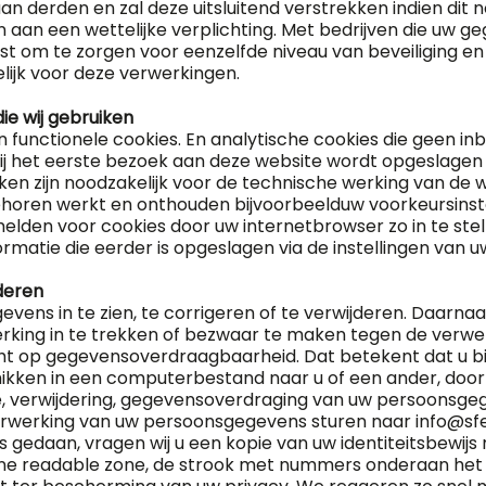
n derden en zal deze uitsluitend verstrekken indien dit n
aan een wettelijke verplichting. Met bedrijven die uw g
t om te zorgen voor eenzelfde niveau van beveiliging en
elijk voor deze verwerkingen.
die wij gebruiken
n functionele cookies. En analytische cookies die geen i
 bij het eerste bezoek aan deze website wordt opgeslagen
iken zijn noodzakelijk voor de technische werking van de
horen werkt en onthouden bijvoorbeelduw voorkeursinste
melden voor cookies door uw internetbrowser zo in te st
ormatie die eerder is opgeslagen via de instellingen van 
deren
vens in te zien, te corrigeren of te verwijderen. Daarna
king in te trekken of bezwaar te maken tegen de verw
cht op gegevensoverdraagbaarheid. Dat betekent dat u bi
ikken in een computerbestand naar u of een ander, door 
ie, verwijdering, gegevensoverdraging van uw persoonsgeg
werking van uw persoonsgegevens sturen naar info@sfee
 is gedaan, vragen wij u een kopie van uw identiteitsbewi
hine readable zone, de strook met nummers onderaan he