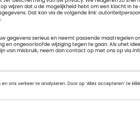
 ter bescherming van uw privacy. We reageren zo snel m
s op wijzen dat u de mogelijkheid hebt om een klacht in te 
sgegevens. Dat kan via de volgende link:
autoriteitperso
.
uw gegevens serieus en neemt passende maatregelen om 
en ongeoorloofde wijziging tegen te gaan. Als uhet ide
n zijn van misbruik, neem dan contact op met ons op via
in
n ons verkeer te analyseren. Door op ‘Alles accepteren’ te klik